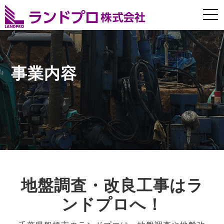
t
o
g
g
事業内容
l
e
n
a
v
i
g
a
地盤調査・改良工事はラ
t
ンドプロへ！
i
o